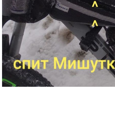
За день Егор проехал 145 км.
Share
Tweet
Share