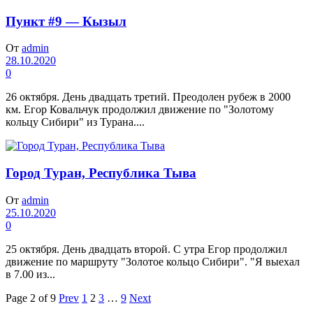
Пункт #9 — Кызыл
От
admin
28.10.2020
0
26 октября. День двадцать третий. Преодолен рубеж в 2000
км. Егор Ковальчук продолжил движение по "Золотому
кольцу Сибири" из Турана....
Город Туран, Республика Тыва
От
admin
25.10.2020
0
25 октября. День двадцать второй. С утра Егор продолжил
движение по маршруту "Золотое кольцо Сибири". "Я выехал
в 7.00 из...
Page 2 of 9
Prev
1
2
3
…
9
Next